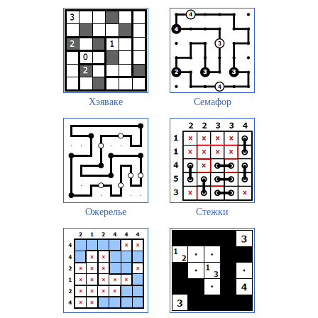
Хэяваке
Семафор
Ожерелье
Стежки