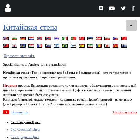
Китайская стена
Перевести этот сайт.
Special thanks to
Andrey
for the translation
Китайская стена
(Также известная как
Заборы
и
Замкни цикл
) - это головоломка с
простыми правилами и непростыми решениями.
Правила
просты. Вы должны соеденить точки линиями, образующими один замкнутый
цикл без пересечений или оборванных линий. Цифра в ячейке показывает, сколькими
линиями она должна быть окружена.
Клик левой кнопкой между точками - соединить точки. Правой кнопкой - пометить X
(для браузеров Opera и Firefox Х ставится повторным левым кликом).
Видеоурок
Скрыть правила
5x5 Средний Цикл
5x5 Сложный Цикл
7x7 Средний Цикл