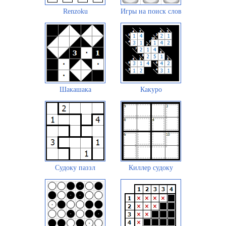
Renzoku
Игры на поиск слов
Шакашака
Какуро
Судоку паззл
Киллер судоку