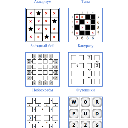
Аквариум
Тапа
Звёздный бой
Какурасу
Небоскрёбы
Футошики