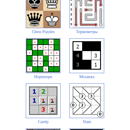
Chess Puzzles
Термометры
Норинори
Мозаика
Сапёр
Slant